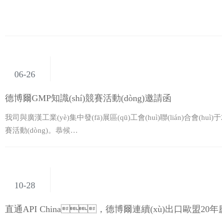
06-26
德博爾GMP知識(shí)競賽活動(dòng)邀請函
我司與廣漢工業(yè)集中發(fā)展區(qū)工會(huì)聯(lián)合會(huì)
賽活動(dòng)。恭候…
10-28
直通API China，德博爾連續(xù)出口歐盟2