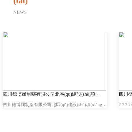
(tài)
NEWS
四川德博爾制藥有限公司北區(qū)建設(shè)項
四川
(xiàng)目地基處理招標(biāo)公告
(chǎ
四川德博爾制藥有限公司北區(qū)建設(shè)項(xiàng)
? ?
目地基處理招標(biāo)公告? ? ? ?
產(ch
1732259039510.pdf1732259048652.pdf17322590652
響評價(
71.rar根據(jù)四川德博爾制藥有限公司北…
川德…