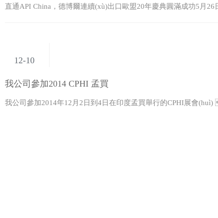
直通API China，德博爾連續(xù)出口歐盟20年慶典圓滿成功5月26日
12-10
我公司參加2014 CPHI 孟買
我公司參加2014年12月2日到4日在印度孟買舉行的CPHI展會(h
?
總數(shù)：25
《互聯(lián)網(wǎng)藥品信息服務(wù)資格證書》
證書編號：(川)-非經(jīng)營性-2023-0033
本網(wǎng)站未發(fā)布麻醉藥品、精神藥品、醫(yī)療用毒